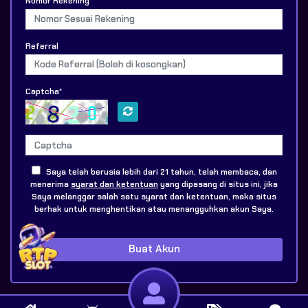
Nomor Rekening*
Referral
Captcha*
Saya telah berusia lebih dari 21 tahun, telah membaca, dan
menerima
syarat dan ketentuan
yang dipasang di situs ini, jika
Saya melanggar salah satu syarat dan ketentuan, maka situs
berhak untuk menghentikan atau menangguhkan akun Saya.
Buat Akun