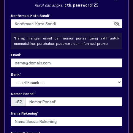
huruf dan angka.
cth: password123
Konfirmasi Kata Sandi*
*Harap mengisi email dan nomor ponsel yang aktif untuk
memudahkan perubahan password dan informasi promo.
Email*
Bank*
Nomor Ponsel*
+62
Nama Rekening*