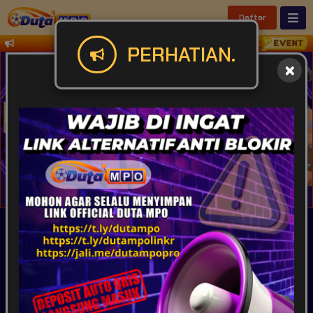
Daftar
DUTAMPO Menerima Deposit Lebih Mu
PERHATIAN.
IDR
50,335,853,962
POPULAR
SLOT
LIVE GAME
CASINO